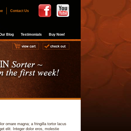
me
Contact Us
Our Blog
Testimonials
Buy Now!
r ornare magna; a fringilla tortor lacus
t elit. Integer dolor eros, molestie