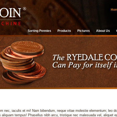
Ho
Sorting Pennies
Products
Pictures
About Us
um nec, iaculis et mi! Nam bibendum, neque vitae molestie elementum; leo dolo
 aliquam tempus! Phasellus nibh arcu, tristique nec malesuada vel, aliquet ege