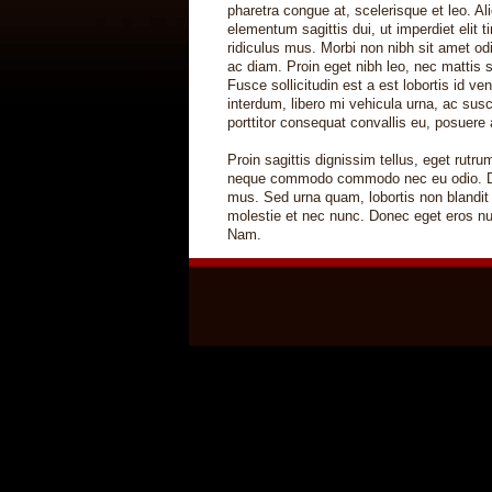
pharetra congue at, scelerisque et leo. Al
elementum sagittis dui, ut imperdiet elit
ridiculus mus. Morbi non nibh sit amet o
ac diam. Proin eget nibh leo, nec mattis sa
Fusce sollicitudin est a est lobortis id v
interdum, libero mi vehicula urna, ac sus
porttitor consequat convallis eu, posuere a
Proin sagittis dignissim tellus, eget rut
neque commodo commodo nec eu odio. Done
mus. Sed urna quam, lobortis non blandit 
molestie et nec nunc. Donec eget eros nunc
Nam.