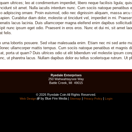
iquam ultrices; leo at condimentum imperdiet, libero neque facilisis ligula; qui
 tincidunt sit amet. Nulla iaculis interdum nunc. Cum sociis natoque penatibus 
dio adipiscing ornare. Proin euismod, odio nec dignissim aliquam, massa arc
pien. Curabitur diam dolor, molestie ut tincidunt vel, imperdiet in mi. Praesent 
enenatis lacus lacinia. Duis ullamcorper magna eleifend enim dapibus sollicitudi
cipit nunc ipsum eget odio. Praesent in eros eros. Nunc et dui mi, sit amet la
t felis.
rum urna lobortis posuere. Sed vitae malesuada enim. Etiam nec mi sed ante ma
c ullamcorper mattis tempus. Cum sociis natoque penatibus et magnis dis 
at, porta ut quam? Duis ultrices odio ut elit bibendum vel molestie ipsum co
, ut pharetra lacus. Nullam dapibus dolor eu tellus scelerisque rutrum. Ut pha
Ryedale Enterprises
250 Wahwahtaysee Way
Battle Creek, MI 49015
© 2026 Ryedale Coin All Rights Reserved.
by Blue Fire Media |
|
|
Web Design
Sitemap
Privacy Policy
Login