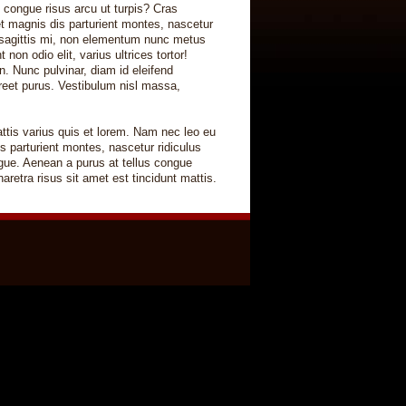
s congue risus arcu ut turpis? Cras
et magnis dis parturient montes, nascetur
u sagittis mi, non elementum nunc metus
non odio elit, varius ultrices tortor!
n. Nunc pulvinar, diam id eleifend
oreet purus. Vestibulum nisl massa,
ttis varius quis et lorem. Nam nec leo eu
parturient montes, nascetur ridiculus
ngue. Aenean a purus at tellus congue
retra risus sit amet est tincidunt mattis.