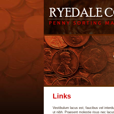
Links
Vestibulum lacus est, faucibus vel interd
ut nibh. Praesent molestie risus nec lacus